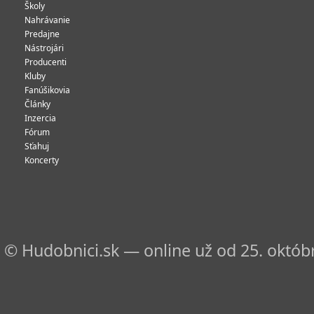
Školy
Nahrávanie
Predajne
Nástrojári
Producenti
Kluby
Fanúšikovia
Články
Inzercia
Fórum
Sťahuj
Koncerty
© Hudobnici.sk — online už od 25. októbr