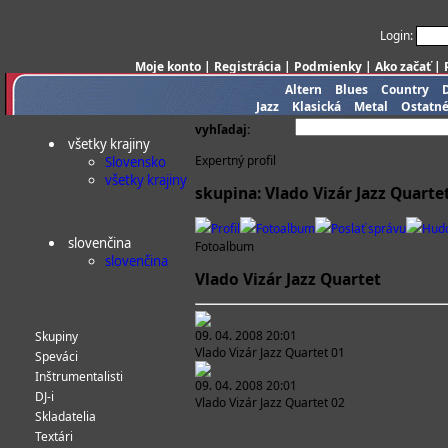
Login:
Moje konto
|
Registrácia
|
Podmienky
|
Ako začať
|
Altern
Blues
Country
Jazz
Klasická
Metal
Ostatn
vyhľadaj:
všetky krajiny
Expertný profil
Slovensko
všetky krajiny
skupina: Vlado Vizár Jazz Quarte
Profil
Fotoalbum
Poslať správu
Hud
slovenčina
Fotoalbum
slovenčina
Vlado Vizár Jazz Quartet
09. 04. 2008 20:01
Skupiny
Vlado Vizár Jazz Quartet 01
Speváci
Inštrumentalisti
09. 04. 2008 20:01
DJ-i
Vlado Vizár Jazz Quartet 02
Skladatelia
Textári