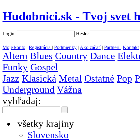
Hudobnici.sk - Tvoj svet 
Login:
Heslo:
Moje konto
|
Registrácia
|
Podmienky
|
Ako začať
|
Partneri
|
Kontakt
Altern
Blues
Country
Dance
Elekt
Funky
Gospel
Jazz
Klasická
Metal
Ostatné
Pop
P
Underground
Vážna
vyhľadaj:
všetky krajiny
Slovensko