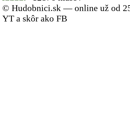
© Hudobnici.sk — online už od 25
YT a skôr ako FB