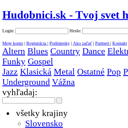
Hudobnici.sk - Tvoj svet 
Login:
Heslo:
Moje konto
|
Registrácia
|
Podmienky
|
Ako začať
|
Partneri
|
Kontakt
Altern
Blues
Country
Dance
Elekt
Funky
Gospel
Jazz
Klasická
Metal
Ostatné
Pop
P
Underground
Vážna
vyhľadaj:
všetky krajiny
Slovensko