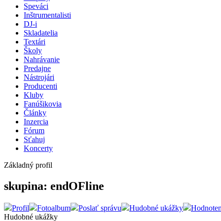
Speváci
Inštrumentalisti
DJ-i
Skladatelia
Textári
Školy
Nahrávanie
Predajne
Nástrojári
Producenti
Kluby
Fanúšikovia
Články
Inzercia
Fórum
Sťahuj
Koncerty
Základný profil
skupina: endOFline
Profil
Fotoalbum
Poslať správu
Hudobné ukážky
Hodnoten
Hudobné ukážky