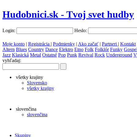
Hudobnici.sk - Tvoj svet hudby
Login:
Heslo:
Moje konto
|
Registrácia
|
Podmienky
|
Ako začať
|
Partneri
|
Kontakt
Altern
Blues
Country
Dance
Elektro
Etno
Folk
Folklór
Funky
Gospe
Jazz
Klasická
Metal
Ostatné
Pop
Punk
Revival
Rock
Underground
V
vyhľadaj:
všetky krajiny
Slovensko
všetky krajiny
slovenčina
slovenčina
Skupiny