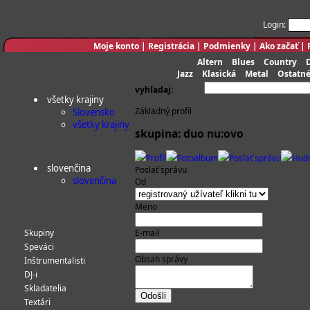
Login:
Moje konto
|
Registrácia
|
Podmienky
|
Ako začať
|
Altern
Blues
Country
Jazz
Klasická
Metal
Ostatn
vyhľadaj:
všetky krajiny
Základný profil
Slovensko
všetky krajiny
skupina: duo nu:ovo
Profil
Fotoalbum
Poslať správu
Hud
slovenčina
Poslať správu
slovenčina
Od
Meno
Skupiny
E-mail
Speváci
Obsah správy
Inštrumentalisti
DJ-i
Skladatelia
Textári