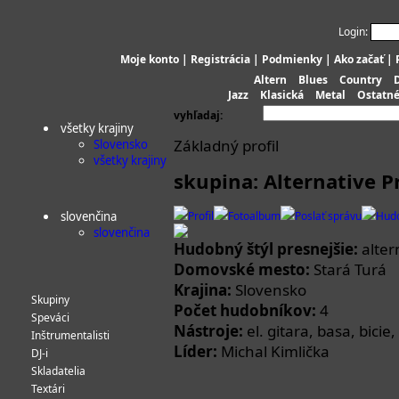
Login:
Moje konto
|
Registrácia
|
Podmienky
|
Ako začať
|
Altern
Blues
Country
Jazz
Klasická
Metal
Ostatn
vyhľadaj:
všetky krajiny
Základný profil
Slovensko
všetky krajiny
skupina: Alternative 
slovenčina
Profil
Fotoalbum
Poslať správu
Hud
slovenčina
Hudobný štýl presnejšie:
alter
Domovské mesto:
Stará Turá
Krajina:
Slovensko
Skupiny
Počet hudobníkov:
4
Speváci
Nástroje:
el. gitara, basa, bicie
Inštrumentalisti
Líder:
Michal Kimlička
DJ-i
Skladatelia
Textári