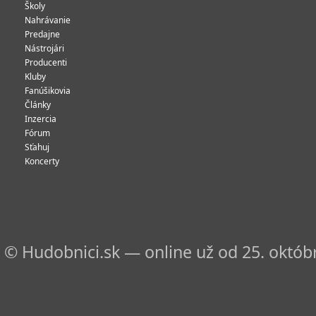
Školy
Nahrávanie
Predajne
Nástrojári
Producenti
Kluby
Fanúšikovia
Články
Inzercia
Fórum
Sťahuj
Koncerty
© Hudobnici.sk — online už od 25. októbr