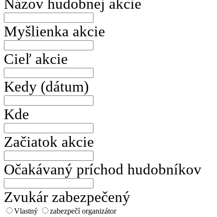
Názov hudobnej akcie
Myšlienka akcie
Cieľ akcie
Kedy (dátum)
Kde
Začiatok akcie
Očakávaný príchod hudobníkov
Zvukár zabezpečený
Vlastný
zabezpečí organizátor