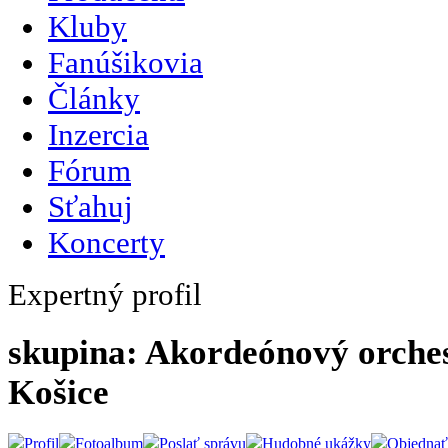
Kluby
Fanúšikovia
Články
Inzercia
Fórum
Sťahuj
Koncerty
Expertný profil
skupina: Akordeónový orche
Košice
Profil
Fotoalbum
Poslať správu
Hudobné ukážky
Objednať