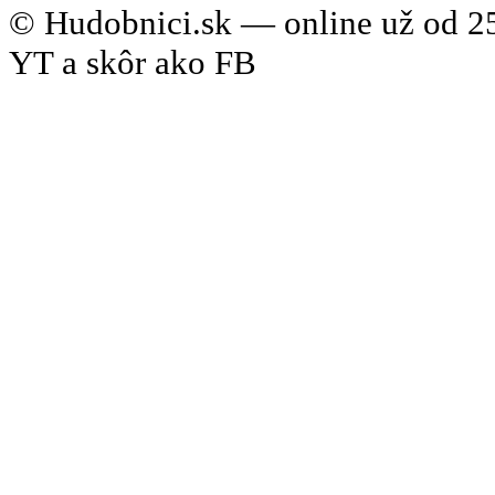
© Hudobnici.sk — online už od 25
YT a skôr ako FB