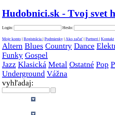
Hudobnici.sk - Tvoj svet 
Login:
Heslo:
Moje konto
|
Registrácia
|
Podmienky
|
Ako začať
|
Partneri
|
Kontakt
Altern
Blues
Country
Dance
Elekt
Funky
Gospel
Jazz
Klasická
Metal
Ostatné
Pop
P
Underground
Vážna
vyhľadaj:
všetky
krajiny