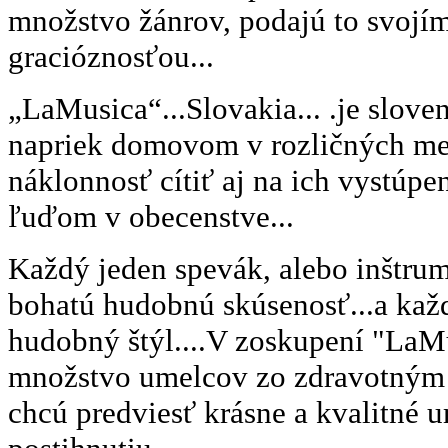
množstvo žánrov, podajú to svojím
gracióznosťou...
„LaMusica“...Slovakia... .je sloven
napriek domovom v rozličných mes
náklonnosť cítiť aj na ich vystúpe
ľuďom v obecenstve...
Každý jeden spevák, alebo inštrum
bohatú hudobnú skúsenosť...a kaž
hudobný štýl....V zoskupení "LaMus
množstvo umelcov zo zdravotným 
chcú predviesť krásne a kvalitné 