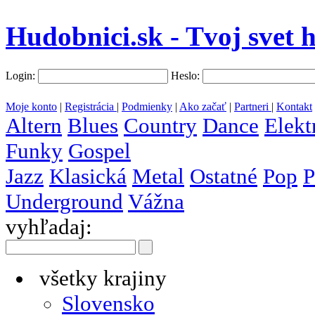
Hudobnici.sk - Tvoj svet 
Login:
Heslo:
Moje konto
|
Registrácia
|
Podmienky
|
Ako začať
|
Partneri
|
Kontakt
Altern
Blues
Country
Dance
Elekt
Funky
Gospel
Jazz
Klasická
Metal
Ostatné
Pop
P
Underground
Vážna
vyhľadaj:
všetky krajiny
Slovensko