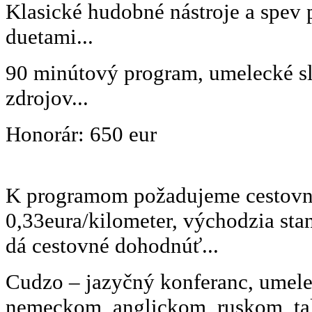
Klasické hudobné nástroje a spev 
duetami...
90 minútový program, umelecké sl
zdrojov...
Honorár: 650 eur
K programom požadujeme cestovn
0,33eura/kilometer, východzia stan
dá cestovné dohodnúť...
Cudzo – jazyčný konferanc, umele
nemeckom, anglickom, ruskom, ta