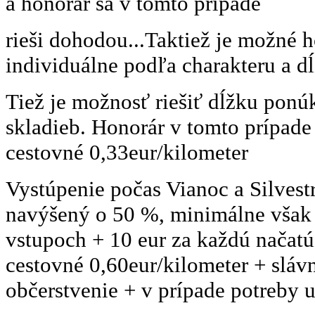
a honorár sa v tomto prípade
rieši dohodou...Taktiež je možné 
individuálne podľa charakteru a dĺ
Tiež je možnosť riešiť dĺžku pon
skladieb. Honorár v tomto prípade 
cestovné 0,33eur/kilometer
Vystúpenie počas Vianoc a Silvest
navýšený o 50 %, minimálne však
vstupoch + 10 eur za každú načat
cestovné 0,60eur/kilometer + sláv
občerstvenie + v prípade potreby u