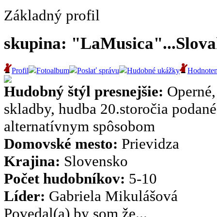
Základný profil
skupina: "LaMusica"...Slovak
Profil
Fotoalbum
Poslať správu
Hudobné ukážky
Hodnoten
Hudobný štýl presnejšie:
Operné,
skladby, hudba 20.storočia podané
alternatívnym spôsobom
Domovské mesto:
Prievidza
Krajina:
Slovensko
Počet hudobníkov:
5-10
Líder:
Gabriela Mikulášová
Povedal(a) by som že...