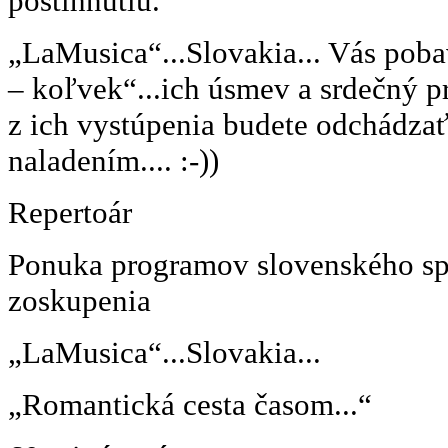
postihnutiu.
„LaMusica“...Slovakia... Vás pob
– koľvek“...ich úsmev a srdečný pr
z ich vystúpenia budete odchádza
naladením.... :-))
Repertoár
Ponuka programov slovenského sp
zoskupenia
„LaMusica“...Slovakia...
„Romantická cesta časom...“