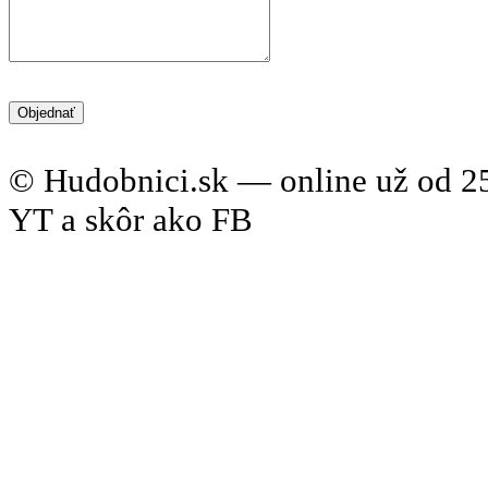
© Hudobnici.sk — online už od 25
YT a skôr ako FB