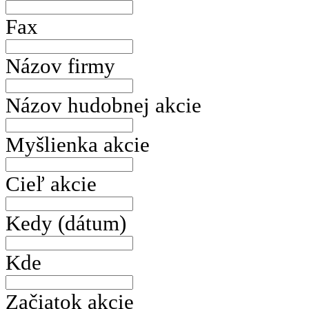
Fax
Názov firmy
Názov hudobnej akcie
Myšlienka akcie
Cieľ akcie
Kedy (dátum)
Kde
Začiatok akcie