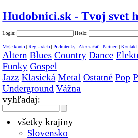
Hudobnici.sk - Tvoj svet 
Login:
Heslo:
Moje konto
|
Registrácia
|
Podmienky
|
Ako začať
|
Partneri
|
Kontakt
Altern
Blues
Country
Dance
Elekt
Funky
Gospel
Jazz
Klasická
Metal
Ostatné
Pop
P
Underground
Vážna
vyhľadaj:
všetky krajiny
Slovensko