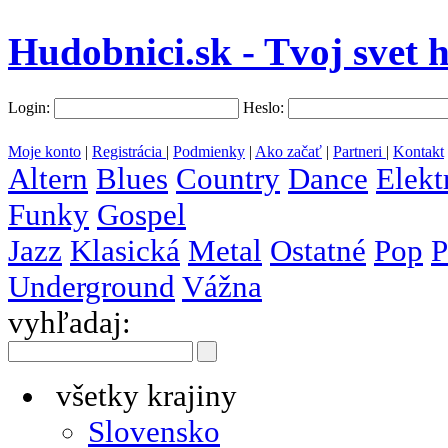
Hudobnici.sk - Tvoj svet 
Login:
Heslo:
Moje konto
|
Registrácia
|
Podmienky
|
Ako začať
|
Partneri
|
Kontakt
Altern
Blues
Country
Dance
Elekt
Funky
Gospel
Jazz
Klasická
Metal
Ostatné
Pop
P
Underground
Vážna
vyhľadaj:
všetky krajiny
Slovensko