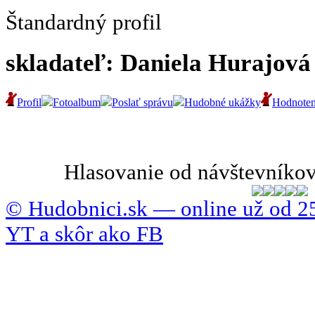
Štandardný profil
skladateľ: Daniela Hurajová
Profil
Fotoalbum
Poslať správu
Hudobné ukážky
Hodnoten
Hlasovanie od návštevníkov
© Hudobnici.sk — online už od 25
YT a skôr ako FB