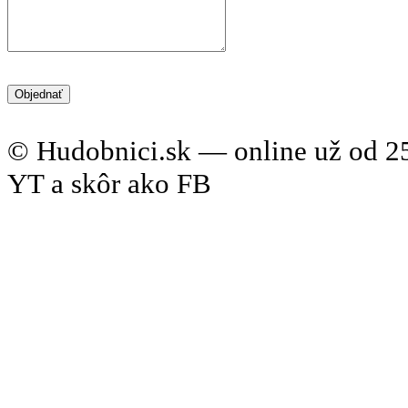
© Hudobnici.sk — online už od 25
YT a skôr ako FB