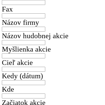
Fax
Názov firmy
Názov hudobnej akcie
Myšlienka akcie
Cieľ akcie
Kedy (dátum)
Kde
Začiatok akcie