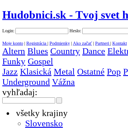
Hudobnici.sk - Tvoj svet 
Login:
Heslo:
Moje konto
|
Registrácia
|
Podmienky
|
Ako začať
|
Partneri
|
Kontakt
Altern
Blues
Country
Dance
Elekt
Funky
Gospel
Jazz
Klasická
Metal
Ostatné
Pop
P
Underground
Vážna
vyhľadaj:
všetky krajiny
Slovensko