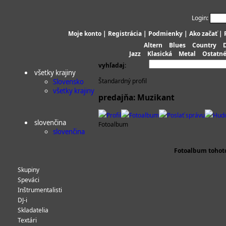
Login:
Moje konto
|
Registrácia
|
Podmienky
|
Ako začať
|
Altern
Blues
Country
Jazz
Klasická
Metal
Ostatn
vyhľadaj:
všetky krajiny
Štandardný profil
Slovensko
všetky krajiny
predajňa: Muzikant
Profil
Fotoalbum
Poslať správu
Hud
slovenčina
Fotoalbum
slovenčina
Fotoalbum tohoto 
Skupiny
Speváci
Inštrumentalisti
DJ-i
Skladatelia
Textári