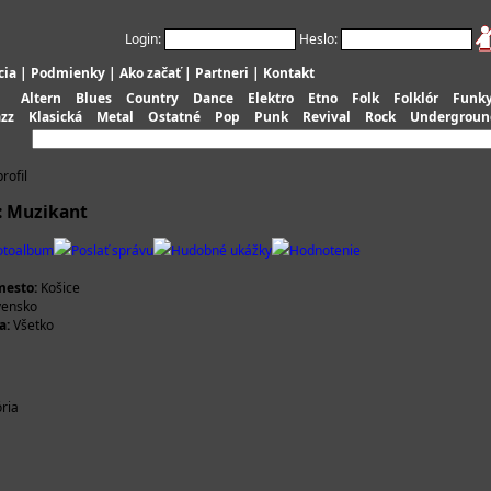
Login:
Heslo:
cia
|
Podmienky
|
Ako začať
|
Partneri
|
Kontakt
Altern
Blues
Country
Dance
Elektro
Etno
Folk
Folklór
Funk
azz
Klasická
Metal
Ostatné
Pop
Punk
Revival
Rock
Undergroun
rofil
: Muzikant
otoalbum
Poslať správu
Hudobné ukážky
Hodnotenie
esto:
Košice
vensko
a:
Všetko
ória