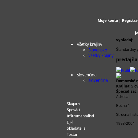
Moje konto
|
Registrá
J
vyhľadaj:
všetky krajiny
Štandardný p
Slovensko
všetky krajiny
predajňa
Profil
F
slovenčina
slovenčina
Domovské m
Krajina:
Slo
Špecializáci
Adresa
Skupiny
Bočná 1
Speváci
Stručná hist
Inštrumentalisti
DJ-i
1993-2004
Skladatelia
Textári