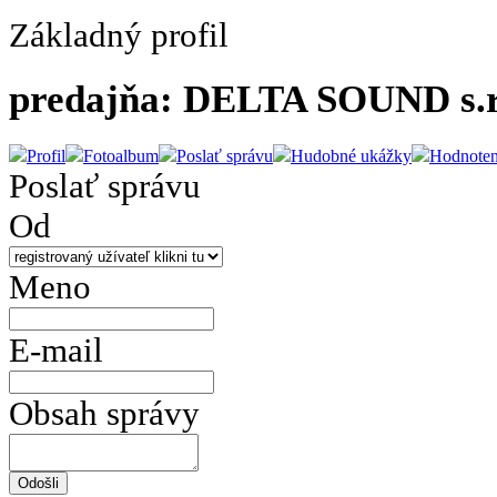
Základný profil
predajňa: DELTA SOUND s.r
Profil
Fotoalbum
Poslať správu
Hudobné ukážky
Hodnoten
Poslať správu
Od
Meno
E-mail
Obsah správy