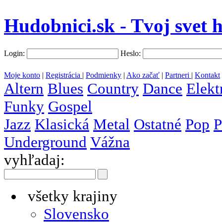
Hudobnici.sk - Tvoj svet 
Login:
Heslo:
Moje konto
|
Registrácia
|
Podmienky
|
Ako začať
|
Partneri
|
Kontakt
Altern
Blues
Country
Dance
Elekt
Funky
Gospel
Jazz
Klasická
Metal
Ostatné
Pop
P
Underground
Vážna
vyhľadaj:
všetky krajiny
Slovensko