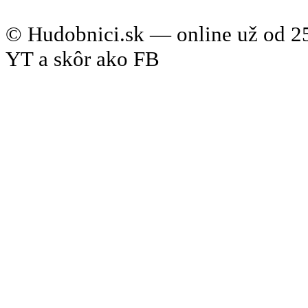
© Hudobnici.sk — online už od 25
YT a skôr ako FB