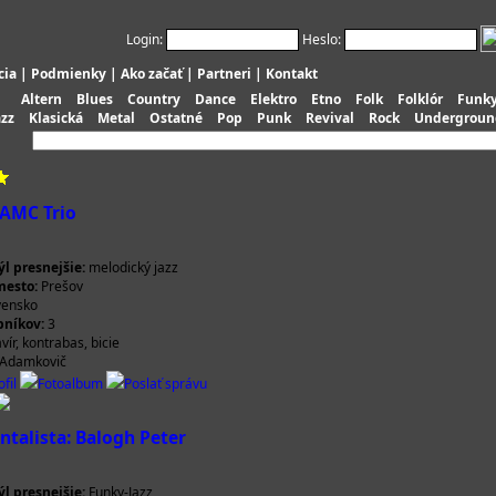
Login:
Heslo:
cia
|
Podmienky
|
Ako začať
|
Partneri
|
Kontakt
Altern
Blues
Country
Dance
Elektro
Etno
Folk
Folklór
Funk
azz
Klasická
Metal
Ostatné
Pop
Punk
Revival
Rock
Undergroun
 AMC Trio
l presnejšie:
melodický jazz
esto:
Prešov
vensko
bníkov:
3
vír, kontrabas, bicie
 Adamkovič
fil
Fotoalbum
Poslať správu
ntalista: Balogh Peter
l presnejšie:
Funky-Jazz