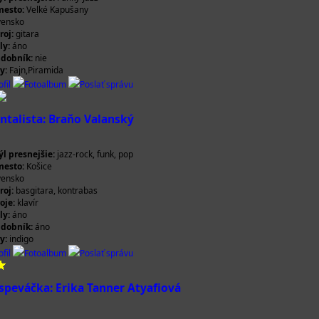
esto:
Velké Kapušany
vensko
roj:
gitara
ly:
áno
udobník:
nie
y:
Fajn,Piramida
fil
Fotoalbum
Poslať správu
ntalista: Braňo Valanský
l presnejšie:
jazz-rock, funk, pop
esto:
Košice
vensko
roj:
basgitara, kontrabas
oje:
klavír
ly:
áno
udobník:
áno
y:
indigo
fil
Fotoalbum
Poslať správu
 speváčka: Erika Tanner Atyafiová