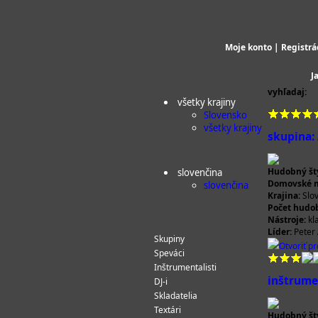
Moje konto
|
Registrá
J
vyhľadaj:
všetky krajiny
Slovensko
všetky krajiny
skupina:
Hudobný štý
slovenčina
Domovské m
slovenčina
Krajina:
Slo
Počet hudo
Nástroje:
kla
Líder:
Peter
Skupiny
Otvoriť pro
Speváci
Inštrumentalisti
inštrume
DJ-i
Skladatelia
Textári
Hudobný štý