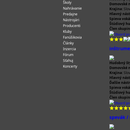
Školy
Domovské m
Nahrávanie
Krajina:
Slo
Hlavný nást
Predajne
Spieva voká
Nástrojári
Štúdiový h
Producenti
Člen skupin
Kluby
Otvoriť pro
Fanúšikovia
Články
inštrume
Inzercia
Fórum
Sťahuj
Hudobný štý
Koncerty
Domovské m
Krajina:
Slo
Hlavný nást
Ďalšie nástr
Spieva voká
Štúdiový h
Člen skupin
Otvoriť pro
spevák /