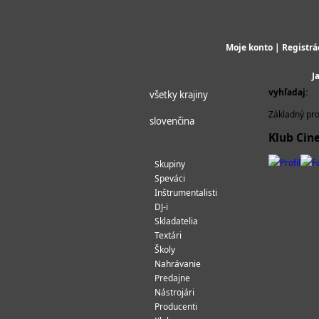
Moje konto
|
Registrá
J
vyhľadaj:
všetky krajiny
Základný pro
slovenčina
Klub Cin
Profil
F
Skupiny
Speváci
Inštrumentalisti
DJ-i
Skladatelia
Textári
Školy
Nahrávanie
Predajne
Nástrojári
Producenti