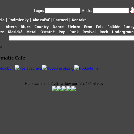
Login:
Heslo:
cia
|
Podmienky
|
Ako začať
|
Partneri
|
Kontakt
Altern
Blues
Country
Dance
Elektro
Etno
Folk
Folklór
Funk
azz
Klasická
Metal
Ostatné
Pop
Punk
Revival
Rock
Undergroun
fil
ematic Cafe
otoalbum
Poslať správu
Hudobné ukážky
Hodnotenie
Hlasovanie od návštevníkov portálu: 241 hlasov