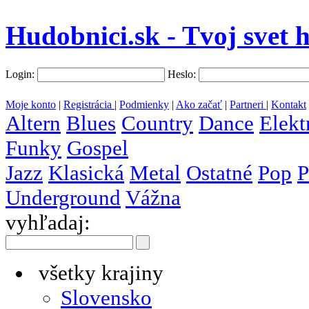
Hudobnici.sk - Tvoj svet 
Login:
Heslo:
Moje konto
|
Registrácia
|
Podmienky
|
Ako začať
|
Partneri
|
Kontakt
Altern
Blues
Country
Dance
Elekt
Funky
Gospel
Jazz
Klasická
Metal
Ostatné
Pop
P
Underground
Vážna
vyhľadaj:
všetky krajiny
Slovensko