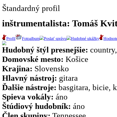
Štandardný profil
inštrumentalista: Tomáš Kvi
Profil
Fotoalbum
Poslať správu
Hudobné ukážky
Hodnote
Hudobný štýl presnejšie:
country,
Domovské mesto:
Košice
Krajina:
Slovensko
Hlavný nástroj:
gitara
Ďalšie nástroje:
basgitara, bicie, k
Spieva vokály:
áno
Štúdiový hudobník:
áno
Člen skupiny:
Tennessee