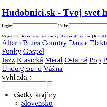
Hudobnici.sk - Tvoj svet 
Login:
Heslo:
Moje konto
|
Registrácia
|
Podmienky
|
Ako začať
|
Partneri
|
Kontakt
Altern
Blues
Country
Dance
Elekt
Funky
Gospel
Jazz
Klasická
Metal
Ostatné
Pop
P
Underground
Vážna
vyhľadaj:
všetky krajiny
Slovensko