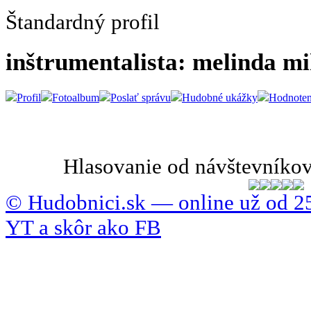
Štandardný profil
inštrumentalista: melinda m
Profil
Fotoalbum
Poslať správu
Hudobné ukážky
Hodnoten
Hlasovanie od návštevníkov
© Hudobnici.sk — online už od 25
YT a skôr ako FB