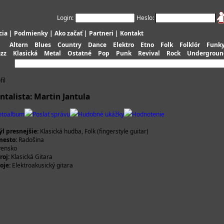
Login:
Heslo:
cia
|
Podmienky
|
Ako začať
|
Partneri
|
Kontakt
Altern
Blues
Country
Dance
Elektro
Etno
Folk
Folklór
Funk
azz
Klasická
Metal
Ostatné
Pop
Punk
Revival
Rock
Undergroun
fil
talista: Martin Jantula
otoalbum
Poslať správu
Hudobné ukážky
Hodnotenie
l presnejšie:
Klasická hudba, Folk (fingerstyle guitar)
esto:
Radošina
vensko
roj:
Klasická Gitara
oje:
Elektroakusický gitara