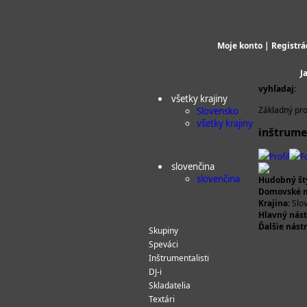
Moje konto
|
Registrá
J
vyhľadaj:
všetky krajiny
Základný pro
Slovensko
všetky krajiny
inštrumen
Profil
F
slovenčina
slovenčina
Hudobný štý
Domovské m
Krajina:
Slo
Hlavný nást
Ďalšie nástr
Skupiny
Speváci
Inštrumentalisti
DJ-i
Skladatelia
Textári