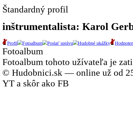
Štandardný profil
inštrumentalista: Karol Ger
Profil
Fotoalbum
Poslať správu
Hudobné ukážky
Hodnoten
Fotoalbum
Fotoalbum tohoto užívateľa je zati
© Hudobnici.sk — online už od 25
YT a skôr ako FB