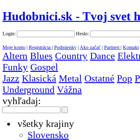
Hudobnici.sk - Tvoj svet 
Login:
Heslo:
Moje konto
|
Registrácia
|
Podmienky
|
Ako začať
|
Partneri
|
Kontakt
Altern
Blues
Country
Dance
Elekt
Funky
Gospel
Jazz
Klasická
Metal
Ostatné
Pop
P
Underground
Vážna
vyhľadaj:
všetky krajiny
Slovensko