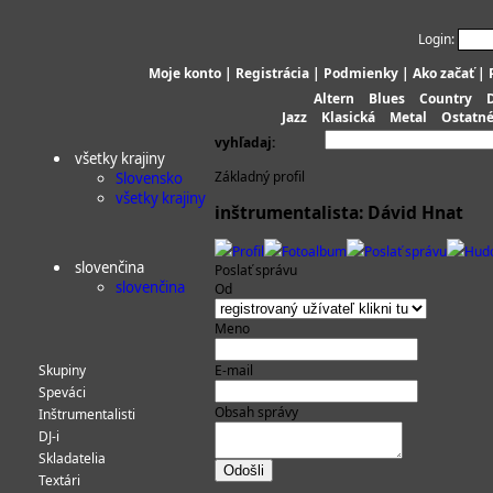
Login:
Moje konto
|
Registrácia
|
Podmienky
|
Ako začať
|
Altern
Blues
Country
Jazz
Klasická
Metal
Ostatn
vyhľadaj:
všetky krajiny
Základný profil
Slovensko
všetky krajiny
inštrumentalista: Dávid Hnat
Profil
Fotoalbum
Poslať správu
Hud
slovenčina
Poslať správu
slovenčina
Od
Meno
Skupiny
E-mail
Speváci
Obsah správy
Inštrumentalisti
DJ-i
Skladatelia
Textári