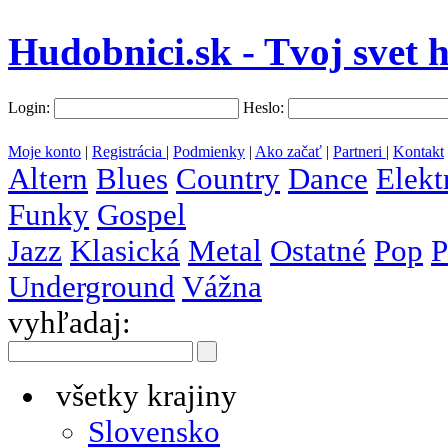
Hudobnici.sk - Tvoj svet 
Login:
Heslo:
Moje konto
|
Registrácia
|
Podmienky
|
Ako začať
|
Partneri
|
Kontakt
Altern
Blues
Country
Dance
Elekt
Funky
Gospel
Jazz
Klasická
Metal
Ostatné
Pop
P
Underground
Vážna
vyhľadaj:
všetky krajiny
Slovensko