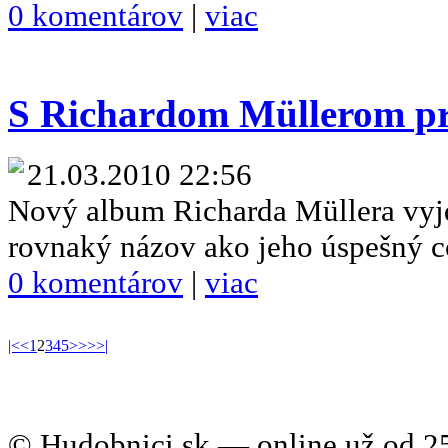
0 komentárov
|
viac
S Richardom Müllerom pr
21.03.2010 22:56
Nový album Richarda Müllera vyj
rovnaký názov ako jeho úspešný 
0 komentárov
|
viac
|<
<
1
2
3
4
5
>
>>
>|
© Hudobnici.sk — online už od 25