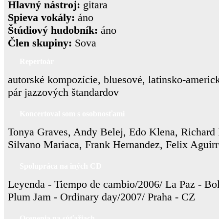
Hlavný nástroj:
gitara
Spieva vokály:
áno
Štúdiový hudobník:
áno
Člen skupiny:
Sova
Repertoár
autorské kompozície, bluesové, latinsko-americ
pár jazzových štandardov
Koncertoval som s osobnosťami
Tonya Graves, Andy Belej, Edo Klena, Richard 
Silvano Mariaca, Frank Hernandez, Felix Aguirre
Spolupráca na iných CD
Leyenda - Tiempo de cambio/2006/ La Paz - Bol
Plum Jam - Ordinary day/2007/ Praha - CZ
Ocenenia na súťažiach