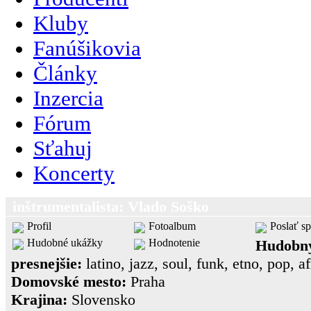
Kluby
Fanúšikovia
Články
Inzercia
Fórum
Sťahuj
Koncerty
inštrumentalista: Vlado Soško
Profil
Fotoalbum
Poslať s
Hudobné ukážky
Hodnotenie
Hudobný
presnejšie:
latino, jazz, soul, funk, etno, pop, afr
Domovské mesto:
Praha
Krajina:
Slovensko