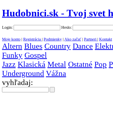
Hudobnici.sk - Tvoj svet 
Login:
Heslo:
Moje konto
|
Registrácia
|
Podmienky
|
Ako začať
|
Partneri
|
Kontakt
Altern
Blues
Country
Dance
Elekt
Funky
Gospel
Jazz
Klasická
Metal
Ostatné
Pop
P
Underground
Vážna
vyhľadaj:
všetky
krajiny