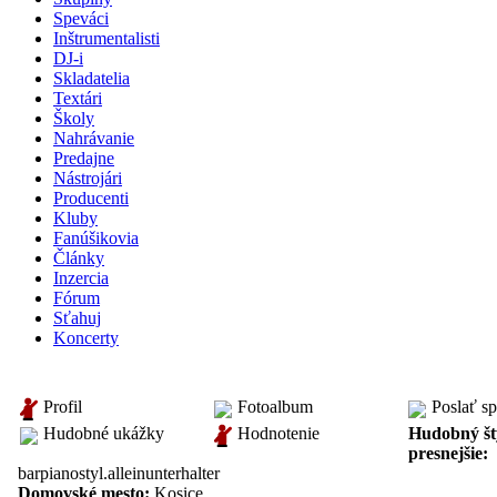
Speváci
Inštrumentalisti
DJ-i
Skladatelia
Textári
Školy
Nahrávanie
Predajne
Nástrojári
Producenti
Kluby
Fanúšikovia
Články
Inzercia
Fórum
Sťahuj
Koncerty
inštrumentalista: Robert Rovina
Fotoalbum
Poslať s
Profil
Hudobné ukážky
Hudobný št
Hodnotenie
presnejšie:
barpianostyl.alleinunterhalter
Domovské mesto:
Kosice