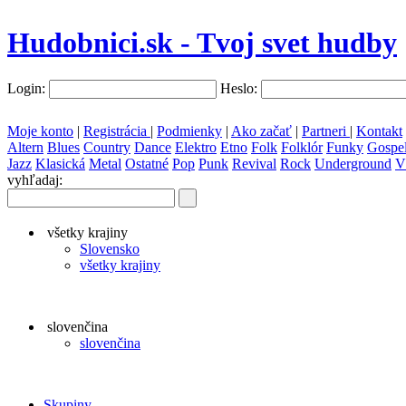
Hudobnici.sk - Tvoj svet hudby
Login:
Heslo:
Moje konto
|
Registrácia
|
Podmienky
|
Ako začať
|
Partneri
|
Kontakt
Altern
Blues
Country
Dance
Elektro
Etno
Folk
Folklór
Funky
Gospe
Jazz
Klasická
Metal
Ostatné
Pop
Punk
Revival
Rock
Underground
V
vyhľadaj:
všetky krajiny
Slovensko
všetky krajiny
slovenčina
slovenčina
Skupiny