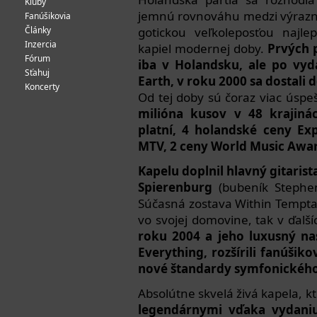
Kluby
jemnú rovnováhu medzi výraz
Fanúšikovia
Články
gotickou veľkoleposťou najl
Inzercia
kapiel modernej doby.
Prvých 
Fórum
iba v Holandsku, ale po vy
Sťahuj
Earth, v roku 2000 sa dostali
Koncerty
Od tej doby sú čoraz viac úspe
milióna kusov v 48 krajinác
platní, 4 holandské ceny Ex
MTV, 2 ceny World Music Awar
Kapelu doplnil hlavný gitarist
Spierenburg
(bubeník Stephe
Súčasná zostava Within Tempta
vo svojej domovine, tak v ďalší
roku 2004 a jeho luxusný na
Everything, rozšírili fanúšik
nové štandardy symfonického
Absolútne skvelá živá kapela, k
legendárnymi vďaka vydani