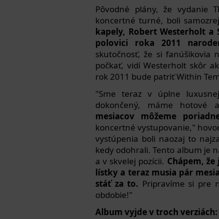
Pôvodné plány, že vydanie T
koncertné turné, boli samozr
kapely, Robert Westerholt a
polovici roka 2011 naroden
skutočnosť, že si fanúšikovia
počkať, vidí Westerholt skôr a
rok 2011 bude patriť Within Tem
"Sme teraz v úplne luxusne
dokončený, máme hotové a
mesiacov môžeme poriadne 
koncertné vystupovanie," hovor
vystúpenia boli naozaj to najz
kedy odohrali. Tento album je n
a v skvelej pozícii.
Chápem, že je
lístky a teraz musia pár mesi
stáť za to.
Pripravíme si pre n
obdobie!"
Album vyjde v troch verziách: