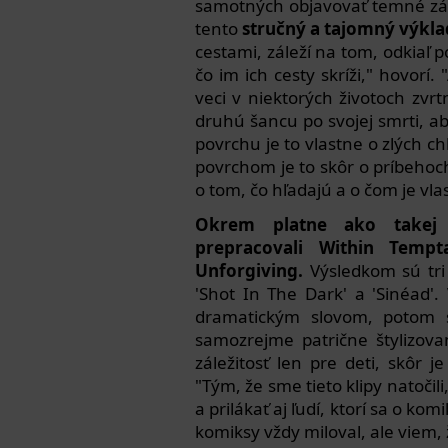
samotných objavovať temné záz
tento
stručný a tajomný výkla
cestami, záleží na tom, odkiaľ 
čo im ich cesty skríži," hovorí.
veci v niektorých životoch zvrt
druhú šancu po svojej smrti, ab
povrchu je to vlastne o zlých ch
povrchom je to skôr o príbehoch,
o tom, čo hľadajú a o čom je vlas
Okrem platne ako takej 
prepracovali Within Tempt
Unforgiving.
Výsledkom sú tri
'Shot In The Dark' a 'Sinéad'.
dramatickým slovom, potom s
samozrejme patrične štylizov
záležitosť len pre deti, skôr j
"Tým, že sme tieto klipy natoči
a prilákať aj ľudí, ktorí sa o ko
komiksy vždy miloval, ale viem,