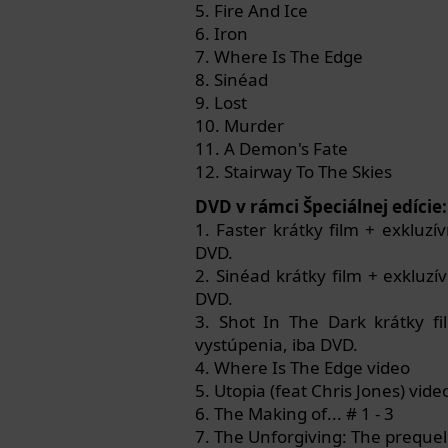
5. Fire And Ice
6. Iron
7. Where Is The Edge
8. Sinéad
9. Lost
10. Murder
11. A Demon's Fate
12. Stairway To The Skies
DVD v rámci Špeciálnej edície:
1. Faster krátky film + exklu
DVD.
2. Sinéad krátky film + exklu
DVD.
3. Shot In The Dark krátky 
vystúpenia, iba DVD.
4. Where Is The Edge video
5. Utopia (feat Chris Jones) vide
6. The Making of... # 1 - 3
7. The Unforgiving: The prequel