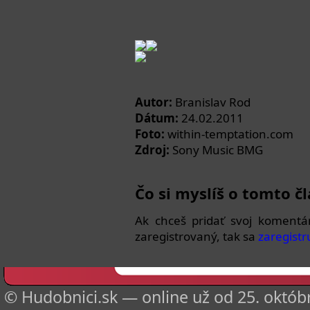
Autor:
Branislav Rod
Dátum:
24.02.2011
Foto:
within-temptation.com
Zdroj:
Sony Music BMG
Čo si myslíš o tomto č
Ak chceš pridať svoj komentá
zaregistrovaný, tak sa
zaregistr
© Hudobnici.sk — online už od 25. októbr