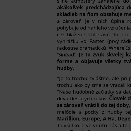
silné atmosféry zahalené do
akákoľvek predchádzajúca do
skladieb na ňom obsahuje me
a zároveň je v nich úplná r
pohybuje od náhleho vzrušenia 
cez blažene trblietavú 'In Th
vyhrážku vo 'Faster' (prvý rádi
radostne dramatickú 'Where Is
'Sinéad'.
Je to zvuk skvelej k
forme a objavuje všetky tvá
hudby.
"Je to trochu zvláštne, ale pri
trochu ako by sme sa vracali
"Naše hudobné začiatky sa dat
deväťdesiatych rokov.
Človek c
sa zároveň vrátili do tej doby,
melódie a pocity z hudby te
Marillion, Europe, A-Ha, Dep
To všetko je vo vnútri nás a to 