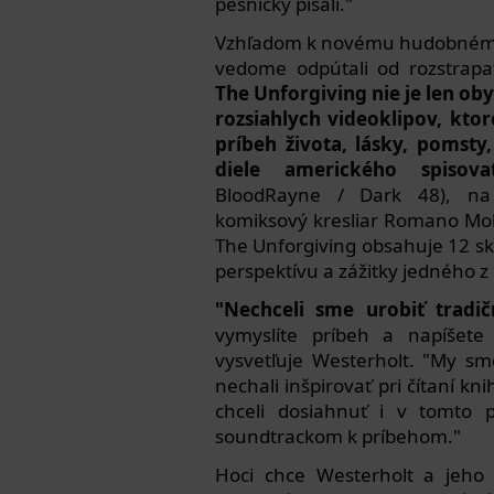
pesničky písali."
Vzhľadom k novému hudobnému š
vedome odpútali od rozstrapa
The Unforgiving nie je len oby
rozsiahlych videoklipov, kto
príbeh života, lásky, pomsty,
diele amerického spisova
BloodRayne / Dark 48), na g
komiksový kresliar Romano Mol
The Unforgiving obsahuje 12 sk
perspektívu a zážitky jedného z
"Nechceli sme urobiť tradi
vymyslíte príbeh a napíšete 
vysvetľuje Westerholt. "My sm
nechali inšpirovať pri čítaní kn
chceli dosiahnuť i v tomto 
soundtrackom k príbehom."
Hoci chce Westerholt a jeho 