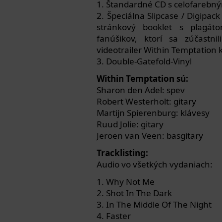
1. Štandardné CD s celofarebn
2. Špeciálna Slipcase / Digipa
stránkový booklet s plagá
fanúšikov, ktorí sa zúčastn
videotrailer Within Temptation
3. Double-Gatefold-Vinyl
Within Temptation sú:
Sharon den Adel: spev
Robert Westerholt: gitary
Martijn Spierenburg: klávesy
Ruud Jolie: gitary
Jeroen van Veen: basgitary
Tracklisting:
Audio vo všetkých vydaniach:
1. Why Not Me
2. Shot In The Dark
3. In The Middle Of The Night
4. Faster