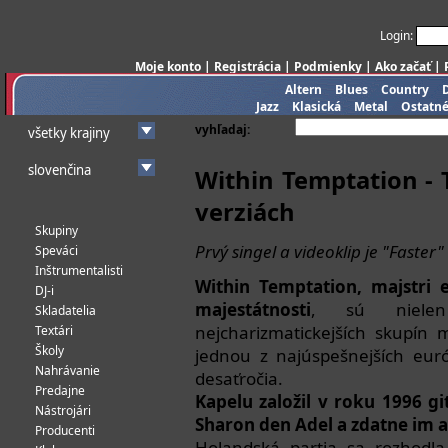
Login:
Moje konto
|
Registrácia
|
Podmienky
|
Ako začať
|
Altern
Blues
Country
Jazz
Klasická
Metal
Ostatn
vyhľadaj:
všetky krajiny
slovenčina
Within Temptation - 
verziách
Skupiny
Prvý singel a videoklip je "Faster"
Speváci
Inštrumentalisti
Within Temptation, majstri 
DJ-i
majestátnosti
, sú nielen
Skladatelia
nejcharizmatickejších skupín 
Textári
Školy
jednou z najúspešnejších eur
Nahrávanie
desaťročia.
Predajne
Kapelu založil v roku 1996 g
Nástrojári
Sharon den Adel a zdatne im a
Producenti
Holandská partia sa rozhodla