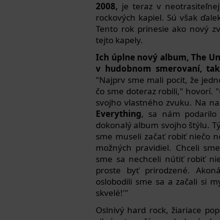
2008,
je teraz v neotrasiteľnej
rockových kapiel. Sú však ďale
Tento rok prinesie ako nový z
tejto kapely.
Ich úplne nový album, The Un
v hudobnom smerovaní, tak 
"Najprv sme mali pocit, že je
čo sme doteraz robili," hovorí. 
svojho vlastného zvuku. Na 
Everything
, sa nám podarilo 
dokonalý album svojho štýlu. T
sme museli začať robiť niečo n
možných pravidiel. Chceli sme
sme sa nechceli nútiť robiť ni
proste byť prirodzené. Akon
oslobodili sme sa a začali si m
skvelé!'"
Oslnivý hard rock, žiariace po