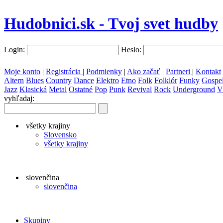
Hudobnici.sk - Tvoj svet hudby
Login:
Heslo:
Moje konto
|
Registrácia
|
Podmienky
|
Ako začať
|
Partneri
|
Kontakt
Altern
Blues
Country
Dance
Elektro
Etno
Folk
Folklór
Funky
Gospe
Jazz
Klasická
Metal
Ostatné
Pop
Punk
Revival
Rock
Underground
V
vyhľadaj:
všetky krajiny
Slovensko
všetky krajiny
slovenčina
slovenčina
Skupiny