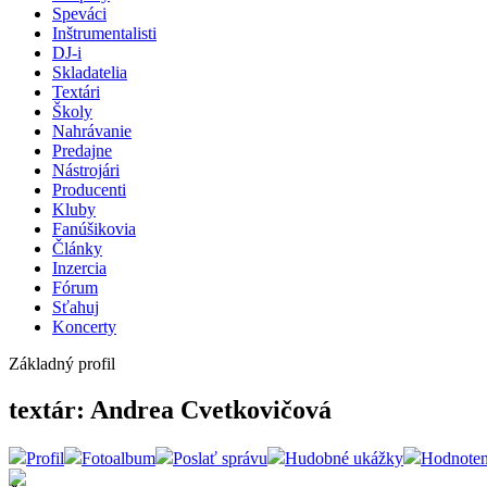
Speváci
Inštrumentalisti
DJ-i
Skladatelia
Textári
Školy
Nahrávanie
Predajne
Nástrojári
Producenti
Kluby
Fanúšikovia
Články
Inzercia
Fórum
Sťahuj
Koncerty
Základný profil
textár: Andrea Cvetkovičová
Profil
Fotoalbum
Poslať správu
Hudobné ukážky
Hodnoten