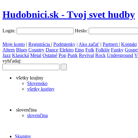
Hudobnici.sk - Tvoj svet hudby
Login:
Heslo:
Moje konto
|
Registrácia
|
Podmienky
|
Ako začať
|
Partneri
|
Kontakt
Altern
Blues
Country
Dance
Elektro
Etno
Folk
Folklór
Funky
Gospe
Jazz
Klasická
Metal
Ostatné
Pop
Punk
Revival
Rock
Underground
V
vyhľadaj:
všetky krajiny
Slovensko
všetky krajiny
slovenčina
slovenčina
Skupiny