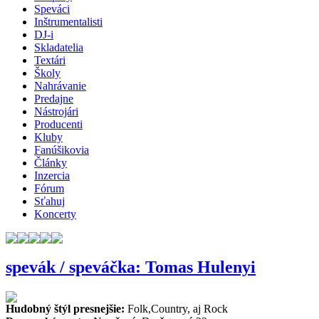
Speváci
Inštrumentalisti
DJ-i
Skladatelia
Textári
Školy
Nahrávanie
Predajne
Nástrojári
Producenti
Kluby
Fanúšikovia
Články
Inzercia
Fórum
Sťahuj
Koncerty
spevák / speváčka: Tomas Hulenyi
Hudobný štýl presnejšie:
Folk,Country, aj Rock