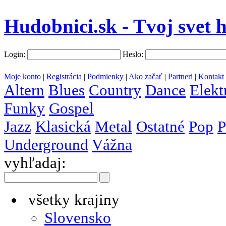
Hudobnici.sk - Tvoj svet 
Login:
Heslo:
Moje konto
|
Registrácia
|
Podmienky
|
Ako začať
|
Partneri
|
Kontakt
Altern
Blues
Country
Dance
Elekt
Funky
Gospel
Jazz
Klasická
Metal
Ostatné
Pop
P
Underground
Vážna
vyhľadaj:
všetky krajiny
Slovensko