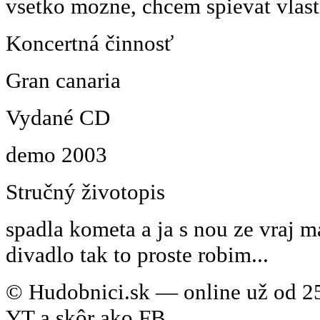
vsetko mozne, chcem spievat vlas
Koncertná činnosť
Gran canaria
Vydané CD
demo 2003
Stručný životopis
spadla kometa a ja s nou ze vraj m
divadlo tak to proste robim...
© Hudobnici.sk — online už od 25
YT a skôr ako FB