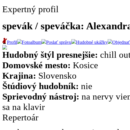
Expertný profil
spevák / speváčka: Alexand
Profil
Fotoalbum
Poslať správu
Hudobné ukážky
Objednať
Hudobný štýl presnejšie:
chill ou
Domovské mesto:
Kosice
Krajina:
Slovensko
Štúdiový hudobník:
nie
Sprievodný nástroj:
na nervy viem
sa na klavir
Repertoár