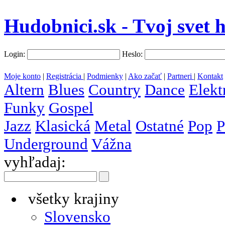
Hudobnici.sk - Tvoj svet 
Login:
Heslo:
Moje konto
|
Registrácia
|
Podmienky
|
Ako začať
|
Partneri
|
Kontakt
Altern
Blues
Country
Dance
Elekt
Funky
Gospel
Jazz
Klasická
Metal
Ostatné
Pop
P
Underground
Vážna
vyhľadaj:
všetky krajiny
Slovensko