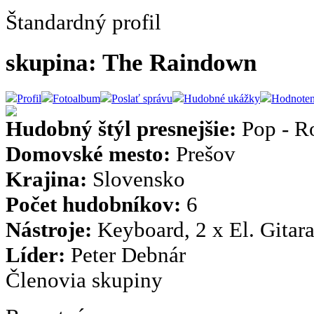
Štandardný profil
skupina: The Raindown
Profil
Fotoalbum
Poslať správu
Hudobné ukážky
Hodnoten
Hudobný štýl presnejšie:
Pop - R
Domovské mesto:
Prešov
Krajina:
Slovensko
Počet hudobníkov:
6
Nástroje:
Keyboard, 2 x El. Gitara
Líder:
Peter Debnár
Členovia skupiny