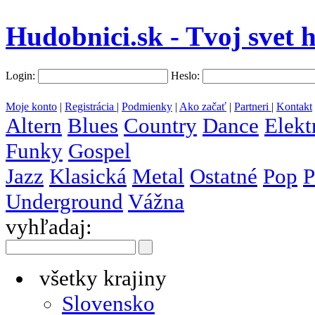
Hudobnici.sk - Tvoj svet 
Login:
Heslo:
Moje konto
|
Registrácia
|
Podmienky
|
Ako začať
|
Partneri
|
Kontakt
Altern
Blues
Country
Dance
Elekt
Funky
Gospel
Jazz
Klasická
Metal
Ostatné
Pop
P
Underground
Vážna
vyhľadaj:
všetky krajiny
Slovensko