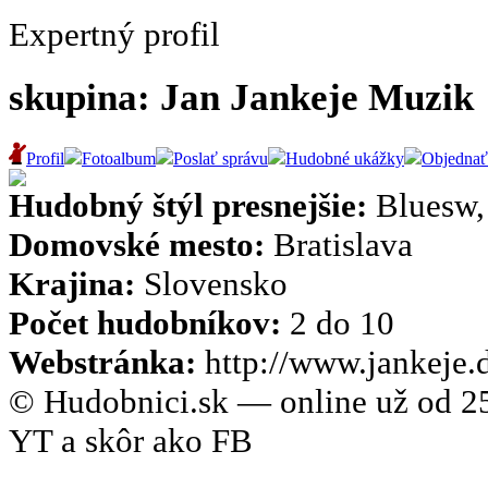
Expertný profil
skupina: Jan Jankeje Muzik
Profil
Fotoalbum
Poslať správu
Hudobné ukážky
Objednať
Hudobný štýl presnejšie:
Bluesw,
Domovské mesto:
Bratislava
Krajina:
Slovensko
Počet hudobníkov:
2 do 10
Webstránka:
http://www.jankeje.
© Hudobnici.sk — online už od 25
YT a skôr ako FB