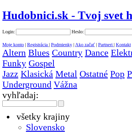
Hudobnici.sk - Tvoj svet 
Login:
Heslo:
Moje konto
|
Registrácia
|
Podmienky
|
Ako začať
|
Partneri
|
Kontakt
Altern
Blues
Country
Dance
Elekt
Funky
Gospel
Jazz
Klasická
Metal
Ostatné
Pop
P
Underground
Vážna
vyhľadaj:
všetky krajiny
Slovensko