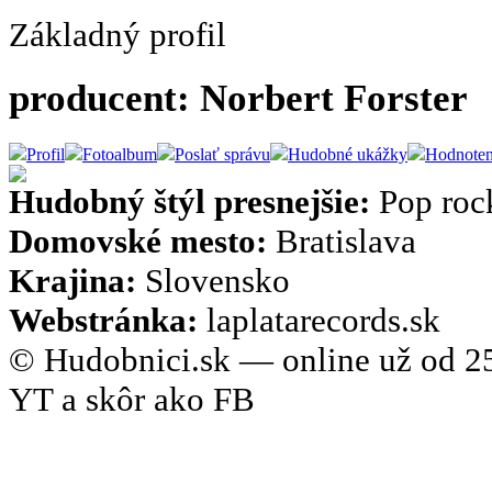
Základný profil
producent: Norbert Forster
Profil
Fotoalbum
Poslať správu
Hudobné ukážky
Hodnoten
Hudobný štýl presnejšie:
Pop roc
Domovské mesto:
Bratislava
Krajina:
Slovensko
Webstránka:
laplatarecords.sk
© Hudobnici.sk — online už od 25
YT a skôr ako FB