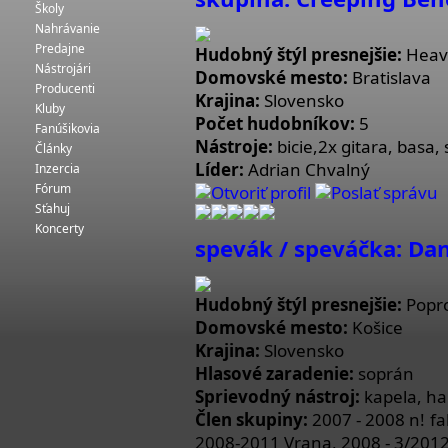
Školy
Nahrávanie
Predajne
Hudobný štýl presnejšie:
Heav
Nástrojári
Domovské mesto:
Bratislava
Producenti
Krajina:
Slovensko
Kluby
Počet hudobníkov:
5
Fanúšikovia
Nástroje:
bicie,2x gitara, basa,
Články
Líder:
Adrian Chvalný
Inzercia
Fórum
Otvoriť profil
Poslať správu
Sťahuj
Koncerty
spevák / speváčka: Da
Hudobný štýl presnejšie:
Popr
Domovské mesto:
Košice
Krajina:
Slovensko
Hlasové zaradenie:
soprán
Sprievodný nástroj:
kapela, ha
Člen skupiny:
2007 - 2008 n! fa
2008-2011 Vrana, 2008 - 3/2012