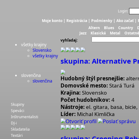
Login:
Moje konto
|
Registrácia
|
Podmienky
|
Ako začať
|
Altern
Blues
Country
Jazz
Klasická
Metal
Ostatn
vyhľadaj:
všetky krajiny
Slovensko
všetky krajiny
skupina: Alternative 
slovenčina
Hudobný štýl presnejšie:
alter
slovenčina
Domovské mesto:
Stará Turá
Krajina:
Slovensko
Počet hudobníkov:
4
Skupiny
Nástroje:
el. gitara, basa, bicie
Speváci
Líder:
Michal Kimlička
Inštrumentalisti
Otvoriť profil
Poslať správu
DJ-i
Skladatelia
Textári
skupina: Creeping Beh