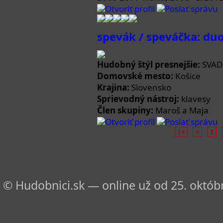
Otvoriť profil
Poslať správu
spevák / speváčka: du
Hudobný štýl presnejšie:
SVAD
Domovské mesto:
Košice
Krajina:
Slovensko
Sprievodný nástroj:
klavesy
Člen skupiny:
Maroš a Maja
Otvoriť profil
Poslať správu
|<
<
1
© Hudobnici.sk — online už od 25. októbr