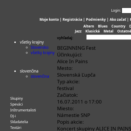
Login:
Moje konto
|
Registrácia
|
Podmienky
|
Ako začať
|
Altern
Blues
Country
Jazz
Klasická
Metal
Ostatn
vyhľadaj:
všetky krajiny
BEGINNING Fest
Slovensko
všetky krajiny
Účinkujúci:
Alice In Pains
Mesto:
slovenčina
Slovenská Ľupča
slovenčina
Typ akcie:
festival
Začiatok:
Skupiny
16.07.2011 o 17:00
Speváci
Miesto:
Inštrumentalisti
Námestie SNP
DJ-i
Popis akcie:
Skladatelia
Textári
Koncert skupiny ALICE IN PAINS (