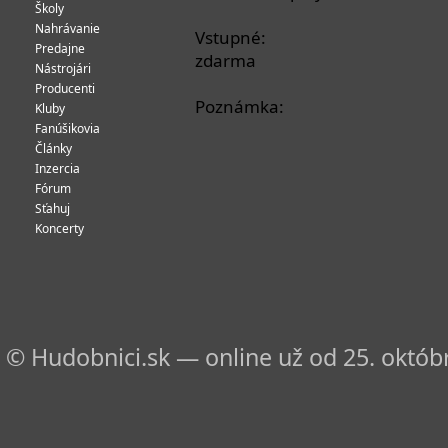
Školy
Nahrávanie
Vstupné:
Predajne
zdarma
Nástrojári
Producenti
Poznámka:
Kluby
Fanúšikovia
Články
Inzercia
Fórum
Sťahuj
Koncerty
© Hudobnici.sk — online už od 25. októbr