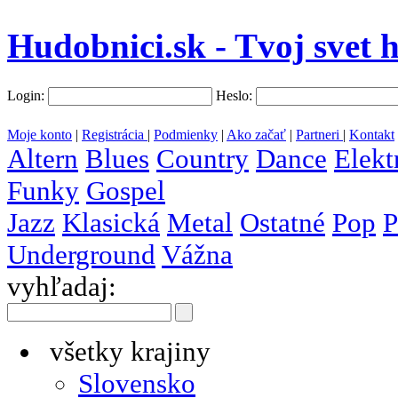
Hudobnici.sk - Tvoj svet 
Login:
Heslo:
Moje konto
|
Registrácia
|
Podmienky
|
Ako začať
|
Partneri
|
Kontakt
Altern
Blues
Country
Dance
Elekt
Funky
Gospel
Jazz
Klasická
Metal
Ostatné
Pop
P
Underground
Vážna
vyhľadaj:
všetky krajiny
Slovensko