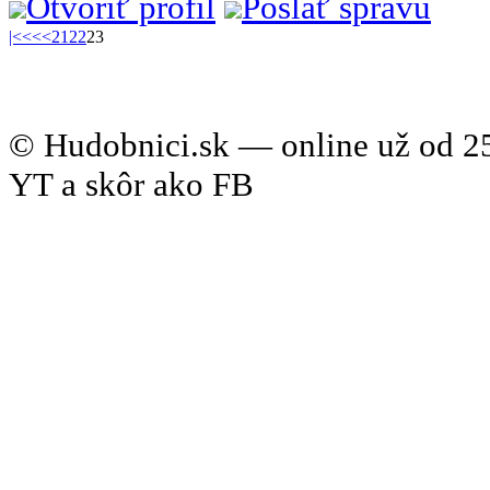
Otvoriť profil
Poslať správu
|<
<<
<
21
22
23
© Hudobnici.sk — online už od 25
YT a skôr ako FB