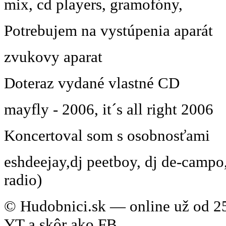
mix, cd players, gramofóny,
Potrebujem na vystúpenia aparát
zvukovy aparat
Doteraz vydané vlastné CD
mayfly - 2006, it´s all right 2006
Koncertoval som s osobnosťami
eshdeejay,dj peetboy, dj de-campo, 
radio)
© Hudobnici.sk — online už od 25
YT a skôr ako FB