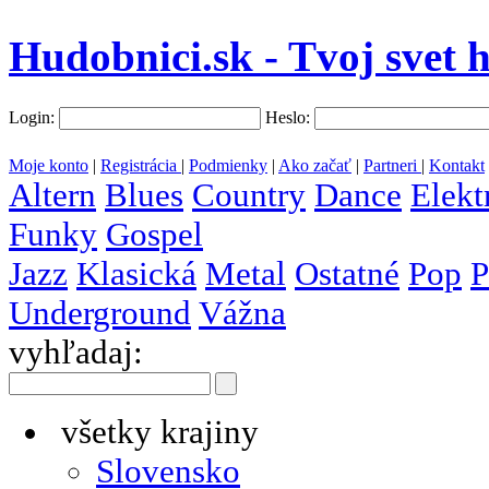
Hudobnici.sk - Tvoj svet 
Login:
Heslo:
Moje konto
|
Registrácia
|
Podmienky
|
Ako začať
|
Partneri
|
Kontakt
Altern
Blues
Country
Dance
Elekt
Funky
Gospel
Jazz
Klasická
Metal
Ostatné
Pop
P
Underground
Vážna
vyhľadaj:
všetky krajiny
Slovensko