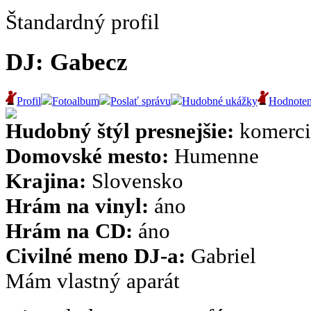
Štandardný profil
DJ: Gabecz
Profil
Fotoalbum
Poslať správu
Hudobné ukážky
Hodnoten
Hudobný štýl presnejšie:
komercia
Domovské mesto:
Humenne
Krajina:
Slovensko
Hrám na vinyl:
áno
Hrám na CD:
áno
Civilné meno DJ-a:
Gabriel
Mám vlastný aparát