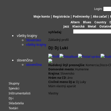
Login:
Moje konto
|
Registrácia
|
Podmienky
|
Ako začať
|
Altern
Blues
Country
Jazz
Klasická
Metal
Ostatn
vyhľadaj:
všetky krajiny
Základný profil
Slovensko
všetky krajiny
DJ: Dj Luki
Profil
Fotoalbum
Poslať správu
Hud
slovenčina
slovenčina
Hudobný štýl presnejšie:
Komercia,Disco-C
Domovské mesto:
Humenne
Krajina:
Slovensko
Hrám na CD:
áno
Civilné meno DJ-a:
Dj Luky
Skupiny
Mám vlastný aparát
Speváci
Inštrumentalisti
Vlastny
DJ-i
Skladatelia
Textári