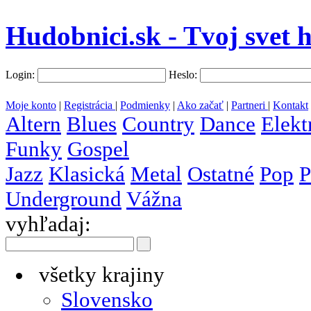
Hudobnici.sk - Tvoj svet 
Login:
Heslo:
Moje konto
|
Registrácia
|
Podmienky
|
Ako začať
|
Partneri
|
Kontakt
Altern
Blues
Country
Dance
Elekt
Funky
Gospel
Jazz
Klasická
Metal
Ostatné
Pop
P
Underground
Vážna
vyhľadaj:
všetky krajiny
Slovensko