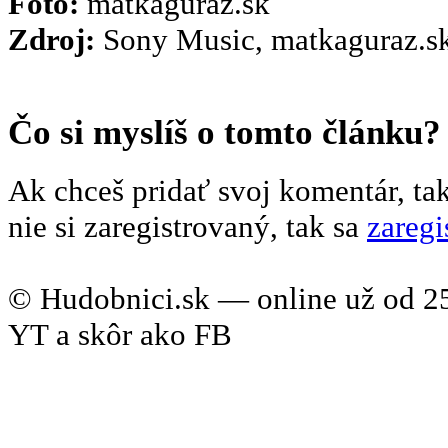
Foto:
matkaguraz.sk
Zdroj:
Sony Music, matkaguraz.sk
Čo si myslíš o tomto článku?
Ak chceš pridať svoj komentár, ta
nie si zaregistrovaný, tak sa
zaregi
© Hudobnici.sk — online už od 25
YT a skôr ako FB