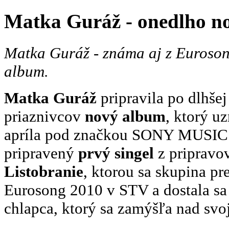
Matka Guráž - onedlho n
Matka Guráž - známa aj z Euroson
album.
Matka Guráž
pripravila po dlhšej
priaznivcov
nový album
, ktorý u
apríla pod značkou SONY MUSIC. 
pripravený
prvý singel
z pripravo
Listobranie
, ktorou sa skupina pr
Eurosong 2010 v STV a dostala sa 
chlapca, ktorý sa zamýšľa nad svo