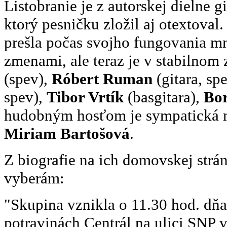
Listobranie je z autorskej dielne g
ktorý pesničku zložil aj otexto
prešla počas svojho fungovania 
zmenami, ale teraz je v stabilnom
(spev),
Róbert Ruman
(gitara, spe
spev),
Tibor Vrtík
(basgitara),
Bor
hudobným hosťom je sympatická m
Miriam Bartošová
.
Z biografie na ich domovskej str
vyberám:
"Skupina vznikla o 11.30 hod. dňa
potravinách Centrál na ulici SNP v