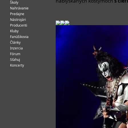
nablýskaných kostýmoch
s cie
Školy
Nahrávanie
Predajne
Nástrojári
Producenti
Kluby
Fanúšikovia
Články
Inzercia
Fórum
Sťahuj
Koncerty