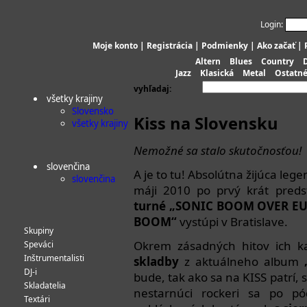
Login:
Moje konto
|
Registrácia
|
Podmienky
|
Ako začať
|
Altern
Blues
Country
Jazz
Klasická
Metal
Ostatn
vyhľadaj:
všetky krajiny
Slovensko
Kiss na Slovensku
všetky krajiny
Nemožné sa stalo skutočnosťou!
slovenčina
A je to tu! Absolútna žijúca leg
slovenčina
máji 2010 po prvý krát preds
turné „SONIC BOOM OVER E
BOOM“
vystúpi v Bratislave.
Skupiny
Okrem zásadných hitov ich k
Speváci
Inštrumentalisti
skladby
z aktuálneho album
DJ-i
bude, tak ako sa na KISS patrí,
Skladatelia
nestarnúci rockeri sa po pó
Textári