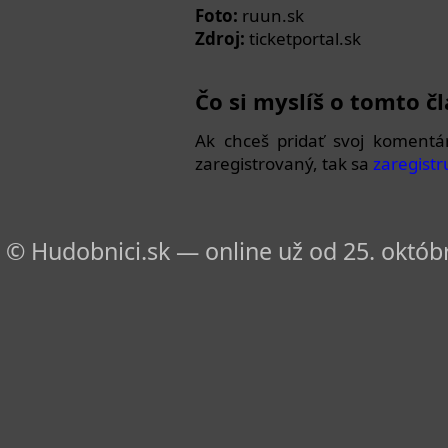
Foto:
ruun.sk
Zdroj:
ticketportal.sk
Čo si myslíš o tomto č
Ak chceš pridať svoj komentá
zaregistrovaný, tak sa
zaregistr
© Hudobnici.sk — online už od 25. októbr