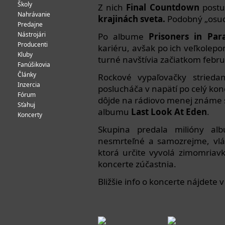
Školy
Z nich
Final Countdown
postu
Nahrávanie
krajinách sveta.
Podobný „osud“
Predajne
Nástrojári
Po albume
Prisoners in Par
Producenti
kariéru, avšak po ich veľkolep
Kluby
turné navštívia začiatkom febru
Fanúšikovia
Články
Rockové vypaľovačky stried
Inzercia
poslucháča v napätí po celý ko
Fórum
dôjde na rádiovo menej známe s
Sťahuj
albumu
Last Look At Eden
.
Koncerty
Skupina predala milióny alb
nesmrteľné a samozrejme, vl
ktorá určite vyvolá zimomriavky
koncerte zúčastnia.
Bližšie info o koncerte nájdete v