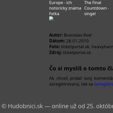
Europe - ich
The Final
notoricky známa
Countdown -
fotka
singel
Autor:
Branislav Rod
Dátum:
28.01.2010
Foto:
ticketportal.sk, heavyhar
Zdroj:
ticketportal.sk
Čo si myslíš o tomto č
Ak chceš pridať svoj komentá
zaregistrovaný, tak sa
zaregistr
© Hudobnici.sk — online už od 25. októbr