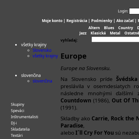
Login:
Moje konto
|
Registrácia
|
Podmienky
|
Ako začať
|
Altern
Blues
Country
Jazz
Klasická
Metal
Ostatn
vyhľadaj:
všetky krajiny
Slovensko
Europe
všetky krajiny
Europe na Slovensku.
slovenčina
Na Slovensko príde
Švédska
slovenčina
preslávila v osemdesiatych 
následne mnohými ďalším
Countdown
(1986),
Out Of Th
Skupiny
(1991).
Speváci
Inštrumentalisti
Skladby ako
Carrie, Rock the 
DJ-i
Paradise
,
Skladatelia
alebo
I´ll Cry For You
sú nezab
Textári