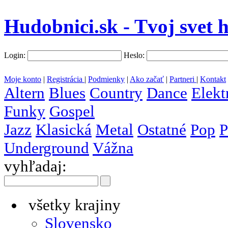
Hudobnici.sk - Tvoj svet 
Login:
Heslo:
Moje konto
|
Registrácia
|
Podmienky
|
Ako začať
|
Partneri
|
Kontakt
Altern
Blues
Country
Dance
Elekt
Funky
Gospel
Jazz
Klasická
Metal
Ostatné
Pop
P
Underground
Vážna
vyhľadaj:
všetky krajiny
Slovensko