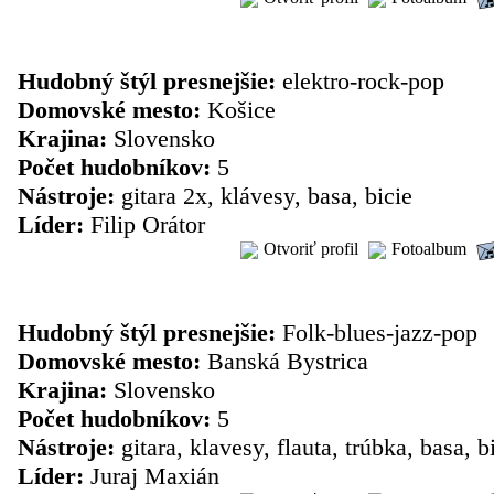
skupina: Ears
Hudobný štýl presnejšie:
elektro-rock-pop
Domovské mesto:
Košice
Krajina:
Slovensko
Počet hudobníkov:
5
Nástroje:
gitara 2x, klávesy, basa, bicie
Líder:
Filip Orátor
Otvoriť profil
Fotoalbum
skupina: Exfónia
Hudobný štýl presnejšie:
Folk-blues-jazz-pop
Domovské mesto:
Banská Bystrica
Krajina:
Slovensko
Počet hudobníkov:
5
Nástroje:
gitara, klavesy, flauta, trúbka, basa, b
Líder:
Juraj Maxián