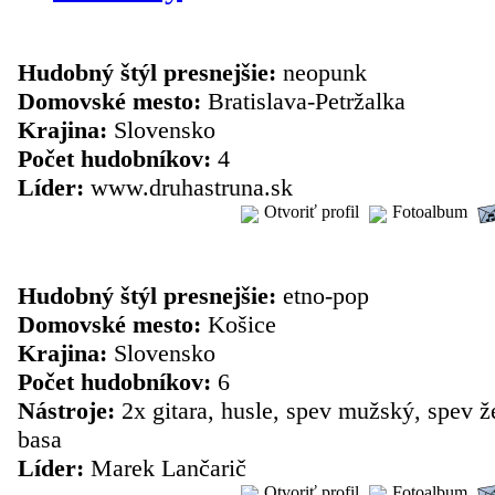
skupina: druha struna
Hudobný štýl presnejšie:
neopunk
Domovské mesto:
Bratislava-Petržalka
Krajina:
Slovensko
Počet hudobníkov:
4
Líder:
www.druhastruna.sk
Otvoriť profil
Fotoalbum
skupina: E.T.N.X.
Hudobný štýl presnejšie:
etno-pop
Domovské mesto:
Košice
Krajina:
Slovensko
Počet hudobníkov:
6
Nástroje:
2x gitara, husle, spev mužský, spev ž
basa
Líder:
Marek Lančarič
Otvoriť profil
Fotoalbum