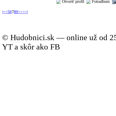
Otvoriť profil
Fotoalbum
|<
<
5
6
7
8
9
>
>>
>|
© Hudobnici.sk — online už od 25
YT a skôr ako FB