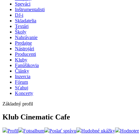
Speváci
Inštrumentalisti
DJ-i
Skladatelia
Textári
Školy
Nahrávanie
Predajne
Nástrojári
Producenti
Kluby
Fanúšikovia
Články
Inzercia
Fórum
Sťahuj
Koncerty
Základný profil
Klub Cinematic Cafe
Profil
Fotoalbum
Poslať správu
Hudobné ukážky
Hodnoten