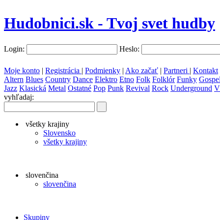
Hudobnici.sk - Tvoj svet hudby
Login:
Heslo:
Moje konto
|
Registrácia
|
Podmienky
|
Ako začať
|
Partneri
|
Kontakt
Altern
Blues
Country
Dance
Elektro
Etno
Folk
Folklór
Funky
Gospe
Jazz
Klasická
Metal
Ostatné
Pop
Punk
Revival
Rock
Underground
V
vyhľadaj:
všetky krajiny
Slovensko
všetky krajiny
slovenčina
slovenčina
Skupiny